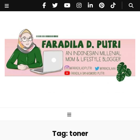
faradiladputri.com
Indonesian Millennial Mom and Lifestyle Blogger
Tag:
toner