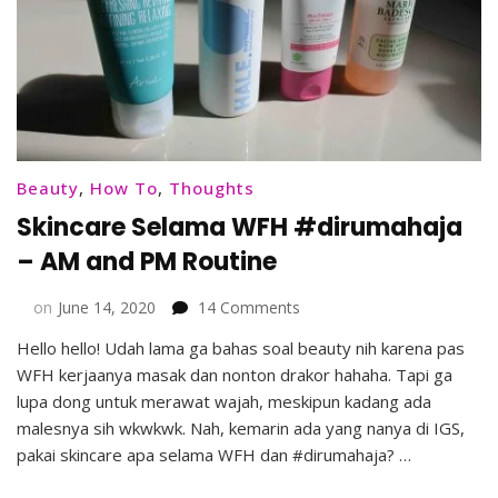
Beauty
,
How To
,
Thoughts
Skincare Selama WFH #dirumahaja
– AM and PM Routine
on
on
June 14, 2020
14 Comments
Skincare
Hello hello! Udah lama ga bahas soal beauty nih karena pas
Selama
WFH kerjaanya masak dan nonton drakor hahaha. Tapi ga
WFH
#dirumahaja
lupa dong untuk merawat wajah, meskipun kadang ada
–
malesnya sih wkwkwk. Nah, kemarin ada yang nanya di IGS,
AM
pakai skincare apa selama WFH dan #dirumahaja? …
and
PM