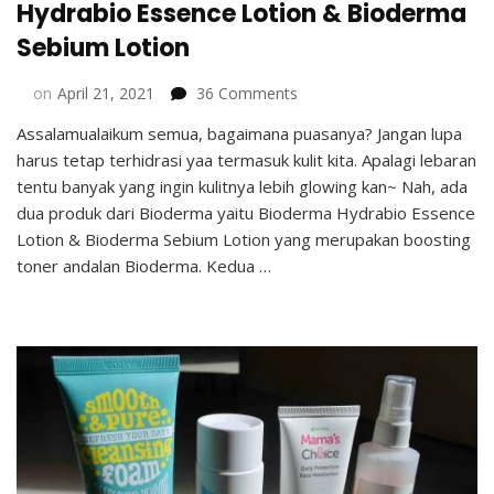
Hydrabio Essence Lotion & Bioderma
Sebium Lotion
on
on
April 21, 2021
36 Comments
Boost
Assalamualaikum semua, bagaimana puasanya? Jangan lupa
Your
harus tetap terhidrasi yaa termasuk kulit kita. Apalagi lebaran
Glow
Bersama
tentu banyak yang ingin kulitnya lebih glowing kan~ Nah, ada
Bioderma
dua produk dari Bioderma yaitu Bioderma Hydrabio Essence
Hydrabio
Lotion & Bioderma Sebium Lotion yang merupakan boosting
Essence
toner andalan Bioderma. Kedua …
Lotion
&
Bioderma
Sebium
Lotion