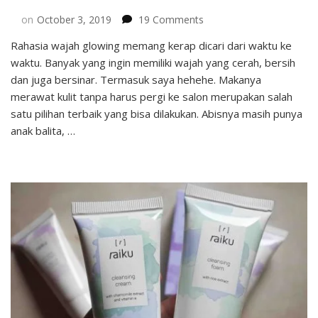
on
on
October 3, 2019
19 Comments
Mencoba
Rahasia wajah glowing memang kerap dicari dari waktu ke
Rangkaian
waktu. Banyak yang ingin memiliki wajah yang cerah, bersih
Produk
Garnier
dan juga bersinar. Termasuk saya hehehe. Makanya
Sakura
merawat kulit tanpa harus pergi ke salon merupakan salah
White
satu pilihan terbaik yang bisa dilakukan. Abisnya masih punya
Series
anak balita, …
–
Rahasia
Wajah
Cerah
Merona
dan
Glowing