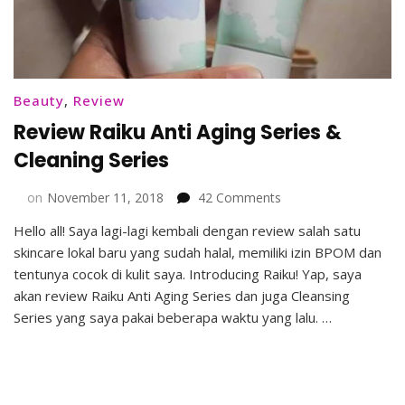
Beauty
,
Review
Review Raiku Anti Aging Series &
Cleaning Series
on
on
November 11, 2018
42 Comments
Review
Hello all! Saya lagi-lagi kembali dengan review salah satu
Raiku
skincare lokal baru yang sudah halal, memiliki izin BPOM dan
Anti
Aging
tentunya cocok di kulit saya. Introducing Raiku! Yap, saya
Series
akan review Raiku Anti Aging Series dan juga Cleansing
&
Series yang saya pakai beberapa waktu yang lalu. …
Cleaning
Series