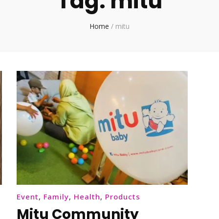
Tag:
mitu
Home
/
mitu
Event
,
Family
,
Health
,
Products
Mitu Community