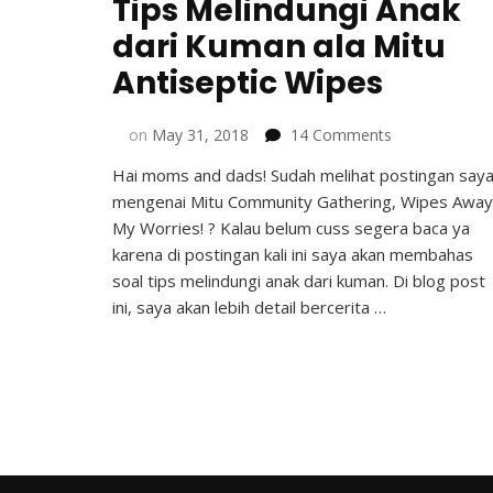
Tips Melindungi Anak
dari Kuman ala Mitu
Antiseptic Wipes
on
on
May 31, 2018
14 Comments
Tips
Hai moms and dads! Sudah melihat postingan say
Melindungi
mengenai Mitu Community Gathering, Wipes Away
Anak
dari
My Worries! ? Kalau belum cuss segera baca ya
Kuman
karena di postingan kali ini saya akan membahas
ala
soal tips melindungi anak dari kuman. Di blog post
Mitu
ini, saya akan lebih detail bercerita …
Antiseptic
Wipes