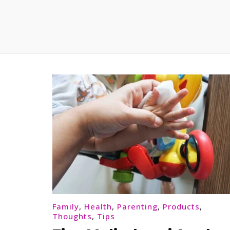
Family
,
Health
,
Parenting
,
Products
,
Thoughts
,
Tips