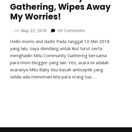
Gathering, Wipes Away
My Worries!
on
on
May 23, 2018
69 Comments
Mitu
Hello moms and dads! Pada tanggal 10 Mei 2018
Community
a
yang lalu, saya diundang untuk ikut turut serta
Gathering,
Wipes
menghadiri Mitu Community Gathering bersama
Away
para mom blogger yang lain. Yes, acara ini adalah
My
acaranya Mitu Baby tisu basah antiseptik yang
Worries!
selalu ada menemani kita para orang tua. …