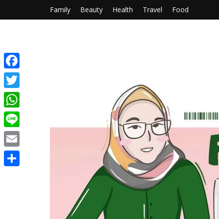
Family
Beauty
Health
Travel
Food
Facebook
Twitter
WhatsApp
Line
Email
Share