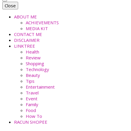
faradiladputri.com
Indonesian Millennial Mom and Lifestyle Blogger
Close
ABOUT ME
ACHIEVEMENTS
MEDIA KIT
CONTACT ME
DISCLAIMER
LINKTREE
Health
Review
Shopping
Technology
Beauty
Tips
Entertainment
Travel
Event
Family
Food
How To
RACUN SHOPEE