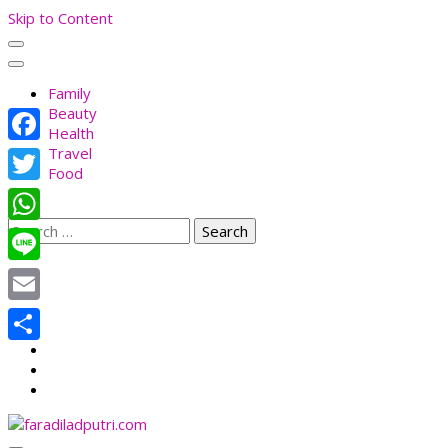
Skip to Content
Family
Beauty
Health
Travel
Facebook
Food
Twitter
Search
WhatsApp
for:
Line
Email
Share