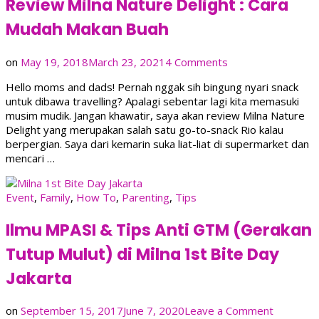
Review Milna Nature Delight : Cara
Mudah Makan Buah
on
on
May 19, 2018
March 23, 2021
4 Comments
Review
Hello moms and dads! Pernah nggak sih bingung nyari snack
Milna
untuk dibawa travelling? Apalagi sebentar lagi kita memasuki
Nature
musim mudik. Jangan khawatir, saya akan review Milna Nature
Delight
Delight yang merupakan salah satu go-to-snack Rio kalau
:
berpergian. Saya dari kemarin suka liat-liat di supermarket dan
Cara
mencari …
Mudah
Makan
Buah
Event
,
Family
,
How To
,
Parenting
,
Tips
Ilmu MPASI & Tips Anti GTM (Gerakan
Tutup Mulut) di Milna 1st Bite Day
Jakarta
on
on
September 15, 2017
June 7, 2020
Leave a Comment