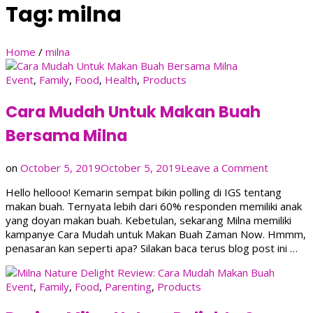
Tag:
milna
Home
/
milna
Event
,
Family
,
Food
,
Health
,
Products
Cara Mudah Untuk Makan Buah
Bersama Milna
on
on
October 5, 2019
October 5, 2019
Leave a Comment
Cara
Hello hellooo! Kemarin sempat bikin polling di IGS tentang
Mudah
makan buah. Ternyata lebih dari 60% responden memiliki anak
Untuk
yang doyan makan buah. Kebetulan, sekarang Milna memiliki
Makan
kampanye Cara Mudah untuk Makan Buah Zaman Now. Hmmm,
Buah
penasaran kan seperti apa? Silakan baca terus blog post ini …
Bersama
Milna
Event
,
Family
,
Food
,
Parenting
,
Products