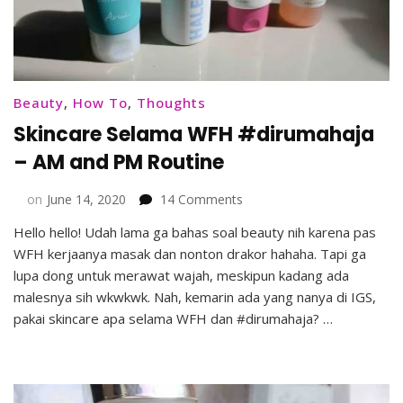
Beauty
,
How To
,
Thoughts
Skincare Selama WFH #dirumahaja
– AM and PM Routine
on
on
June 14, 2020
14 Comments
Skincare
Hello hello! Udah lama ga bahas soal beauty nih karena pas
Selama
WFH kerjaanya masak dan nonton drakor hahaha. Tapi ga
WFH
#dirumahaja
lupa dong untuk merawat wajah, meskipun kadang ada
–
malesnya sih wkwkwk. Nah, kemarin ada yang nanya di IGS,
AM
pakai skincare apa selama WFH dan #dirumahaja? …
and
PM
Routine