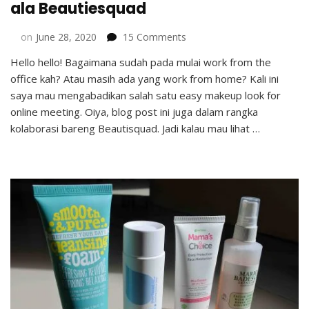
ala Beautiesquad
on
on
June 28, 2020
15 Comments
Easy
Hello hello! Bagaimana sudah pada mulai work from the
Makeup
office kah? Atau masih ada yang work from home? Kali ini
Look
for
saya mau mengabadikan salah satu easy makeup look for
Online
online meeting. Oiya, blog post ini juga dalam rangka
Meeting
kolaborasi bareng Beautisquad. Jadi kalau mau lihat …
ala
Beautiesquad