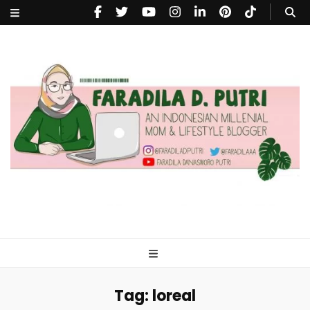
faradiladputri.com
Indonesian Millennial Mom and Lifestyle Blogger
Tag:
loreal