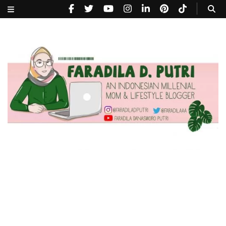
faradiladputri.com
Indonesian Millennial Mom and Lifestyle Blogger