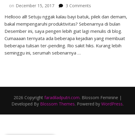
on
on
December 15, 2017
3 Comments
Penanganan
Hellooo all! Setuju nggak kalau bayi batuk, pilek dan demam,
Bayi
bakal mempengaruhi produktivitas? Sebenarnya di bulan
Saat
Batuk,
Desember ini, saya pengen lebih giat lagi menulis di blog.
Pilek
Cumaaaan ternyata ada beberapa kejadian yang membuat
&
beberapa tulisan ter-pending. Rio sakit hiks. Kurang lebih
Demam
seminggu ini, serumah sebenarnya …
–
Rio’s
Experience
2026 Copyright
faradiladputri.com
.
Blossom Feminine |
Developed By
Blossom Themes
. Powered by
WordPress
.