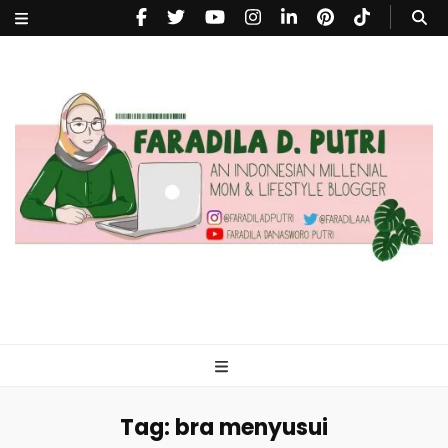
faradiladputri.com
Indonesian Millennial Mom and Lifestyle Blogger
Tag:
bra menyusui