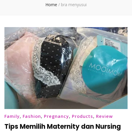
Home
/
bra menyusui
Family
,
Fashion
,
Pregnancy
,
Products
,
Review
Tips Memilih Maternity dan Nursing