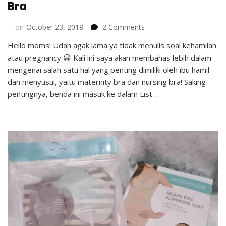
Bra
on
on
October 23, 2018
2 Comments
Tips
Hello moms! Udah agak lama ya tidak menulis soal kehamilan
Memilih
atau pregnancy 😀 Kali ini saya akan membahas lebih dalam
Maternity
dan
mengenai salah satu hal yang penting dimiliki oleh ibu hamil
Nursing
dan menyusui, yaitu maternity bra dan nursing bra! Saking
Bra
pentingnya, benda ini masuk ke dalam List …