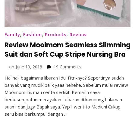
Family
,
Fashion
,
Products
,
Review
Review Mooimom Seamless Slimming
Suit dan Soft Cup Stripe Nursing Bra
on
on
June 19, 2018
19 Comments
Review
Hai hai, bagaimana liburan Idul Fitri-nya? Sepertinya sudah
Mooimom
banyak yang mudik balik yaaa hehehe. Sebelum mulai review
Seamless
Slimming
Mooimom ini, mau cerita sedikit. Kemarin saya
Suit
berkesempatan merayakan Lebaran di kampung halaman
dan
suami dan juga Bapak saya. Yap I went to Madiun! Cukup
Soft
seru bisa berkumpul dengan …
Cup
Stripe
Nursing