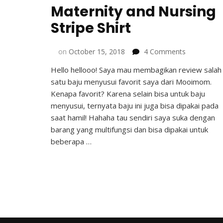
Maternity and Nursing
Stripe Shirt
on
on
October 15, 2018
4 Comments
Review
Hello hellooo! Saya mau membagikan review salah
Mooimom
satu baju menyusui favorit saya dari Mooimom.
Maternity
and
Kenapa favorit? Karena selain bisa untuk baju
Nursing
menyusui, ternyata baju ini juga bisa dipakai pada
Stripe
saat hamil! Hahaha tau sendiri saya suka dengan
Shirt
barang yang multifungsi dan bisa dipakai untuk
beberapa …