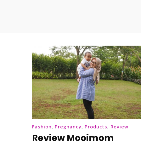
Fashion
,
Pregnancy
,
Products
,
Review
Review Mooimom