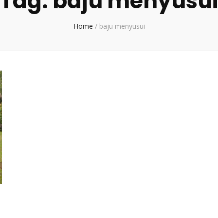
Tag:
baju menyusu
Home
/
baju menyusui