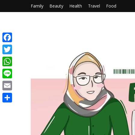
Family
Beauty
Health
Travel
Food
Facebook
Twitter
WhatsApp
Line
Email
Share