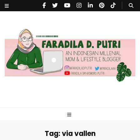
faradiladputri.com
Indonesian Millennial Mom and Lifestyle Blogger
Tag:
via vallen