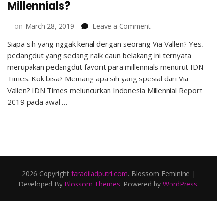
Millennials?
on
on
March 28, 2019
Leave a Comment
Via
Siapa sih yang nggak kenal dengan seorang Via Vallen? Yes,
Vallen,
pedangdut yang sedang naik daun belakang ini ternyata
Pedangdut
Favorit
merupakan pedangdut favorit para millennials menurut IDN
Millennials?
Times. Kok bisa? Memang apa sih yang spesial dari Via
Vallen? IDN Times meluncurkan Indonesia Millennial Report
2019 pada awal …
2026 Copyright
faradiladputri.com
.
Blossom Feminine |
Developed By
Blossom Themes
. Powered by
WordPress
.