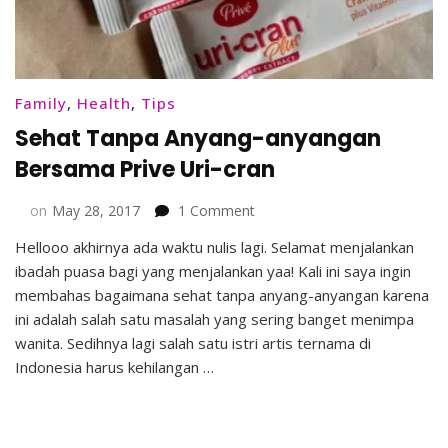
Family
,
Health
,
Tips
Sehat Tanpa Anyang-anyangan
Bersama Prive Uri-cran
on
on
May 28, 2017
1 Comment
Sehat
Hellooo akhirnya ada waktu nulis lagi. Selamat menjalankan
Tanpa
ibadah puasa bagi yang menjalankan yaa! Kali ini saya ingin
Anyang-
anyangan
membahas bagaimana sehat tanpa anyang-anyangan karena
Bersama
ini adalah salah satu masalah yang sering banget menimpa
Prive
wanita. Sedihnya lagi salah satu istri artis ternama di
Uri-
Indonesia harus kehilangan …
cran