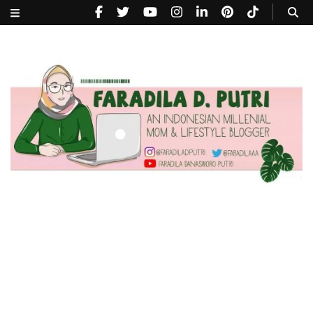
faradiladputri.com
Indonesian Millennial Mom and Lifestyle Blogger