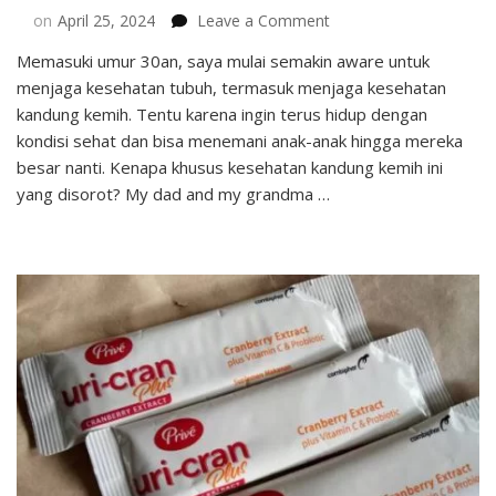
on
on
April 25, 2024
Leave a Comment
Yuk
Memasuki umur 30an, saya mulai semakin aware untuk
Mulai
menjaga kesehatan tubuh, termasuk menjaga kesehatan
Menjaga
Kesehatan
kandung kemih. Tentu karena ingin terus hidup dengan
Kandung
kondisi sehat dan bisa menemani anak-anak hingga mereka
Kemih
besar nanti. Kenapa khusus kesehatan kandung kemih ini
Dari
yang disorot? My dad and my grandma …
Sekarang!