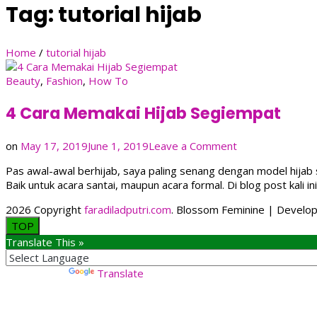
Tag:
tutorial hijab
Home
/
tutorial hijab
Beauty
,
Fashion
,
How To
4 Cara Memakai Hijab Segiempat
on
on
May 17, 2019
June 1, 2019
Leave a Comment
4
Pas awal-awal berhijab, saya paling senang dengan model hijab 
Cara
Baik untuk acara santai, maupun acara formal. Di blog post kali 
Memakai
Hijab
2026 Copyright
faradiladputri.com
.
Blossom Feminine | Develo
Segiempat
TOP
Translate This »
Powered by
Translate