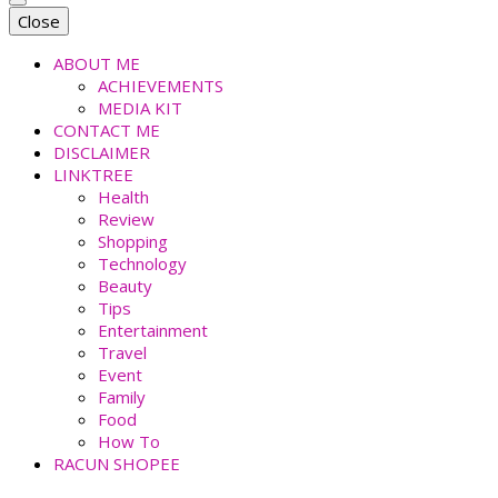
faradiladputri.com
Indonesian Millennial Mom and Lifestyle Blogger
Close
ABOUT ME
ACHIEVEMENTS
MEDIA KIT
CONTACT ME
DISCLAIMER
LINKTREE
Health
Review
Shopping
Technology
Beauty
Tips
Entertainment
Travel
Event
Family
Food
How To
RACUN SHOPEE