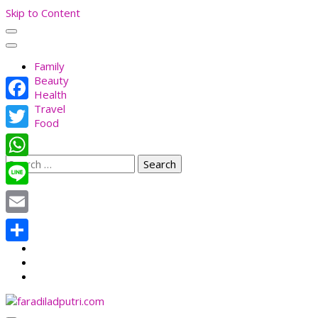
Skip to Content
Family
Beauty
Health
Travel
Facebook
Food
Twitter
Search
WhatsApp
for:
Line
Email
Share