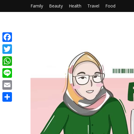
Family
Beauty
Health
Travel
Food
Facebook
Twitter
WhatsApp
Line
Email
Share