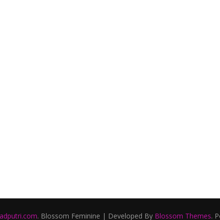
a
ladputri.com
.
Blossom Feminine | Developed By
Blossom Themes
. 