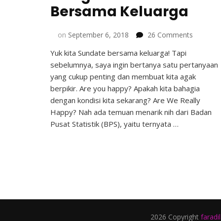
Bersama Keluarga
on
on
September 6, 2018
26 Comments
6
Yuk kita Sundate bersama keluarga! Tapi
Kegiatan
sebelumnya, saya ingin bertanya satu pertanyaan
Sundate
Bersam
yang cukup penting dan membuat kita agak
Keluarga
berpikir. Are you happy? Apakah kita bahagia
dengan kondisi kita sekarang? Are We Really
Happy? Nah ada temuan menarik nih dari Badan
Pusat Statistik (BPS), yaitu ternyata …
2026 Copyright
faradi