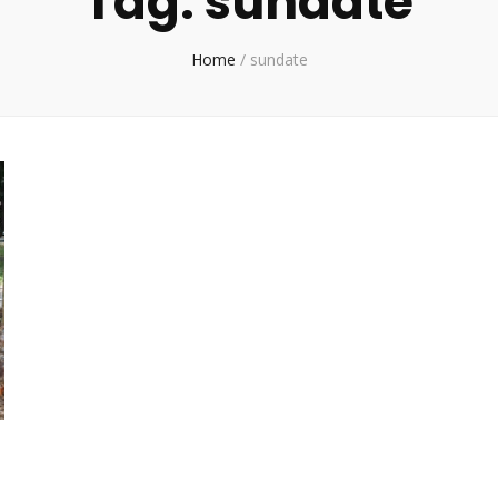
Tag:
sundate
Home
/
sundate