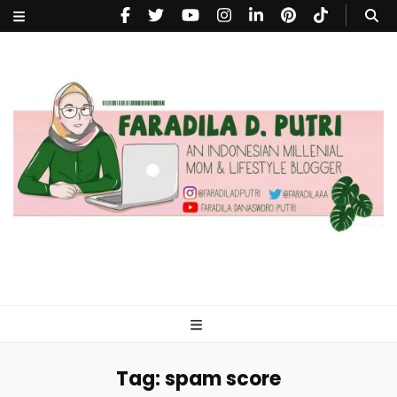
faradiladputri.com
Indonesian Millennial Mom and Lifestyle Blogger
Tag:
spam score