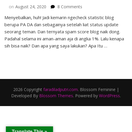
on
on
August 24, 2020
8 Comments
Spam
Menyebalkan, huh! Jadi kemarin ngecheck statistic blog
Score
berupa PA DA dan sebagainya setelah liat status update
Blog
Naik
seorang teman. Dan ternyata spam score blog naik dong.
Itu…
Padahal selama ini aman-aman aja di angka 1%. Lalu kenapa
sih bisa naik? Dan apa yang saya lakukan? Apa Itu …
2026 Copyright
faradiladputri.com
.
Blossom Feminine |
Developed By
Blossom Themes
. Powered by
WordPress
.
Translate This »