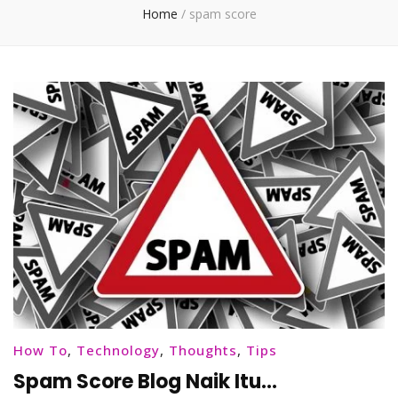
Home
/
spam score
How To
,
Technology
,
Thoughts
,
Tips
Spam Score Blog Naik Itu…