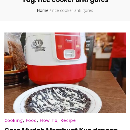
Home
/
rice cooker anti gores
Cooking
,
Food
,
How To
,
Recipe