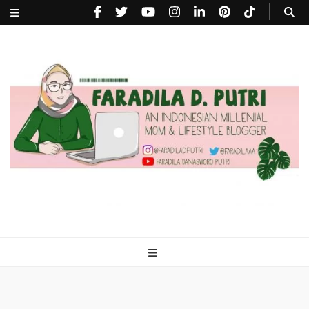
faradiladputri.com
Indonesian Millennial Mom and Lifestyle Blogger