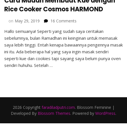
Cara Mudah Membuat Kue dengan
Rice Cooker Cosmos HARMOND
on
on
May 29, 2019
16 Comments
Cara
Hallo semuanya! Seperti yang sudah saya ceritakan
Mudah
sebelumnya, bulan Ramadhan ini keinginan untuk memasak
Membuat
Kue
saya lebih tinggi. Entah kenapa bawaannya pengennya masak
dengan
ini itu. Ada beberapa hal yang saya ingin masak sendiri
Rice
seperti kue dan cookies tapi sayang saya belum punya oven
Cooker
sendiri huhuhu. Setelah …
Cosmos
HARMOND
2026 Copyright
faradiladputri.com
.
Blossom Feminine |
Developed By
Blossom Themes
. Powered by
WordPress
.