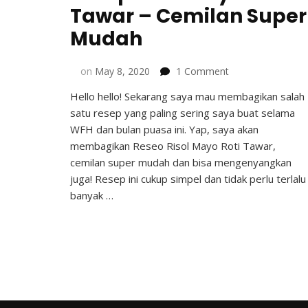
Tawar – Cemilan Super
Mudah
on
on
May 8, 2020
1 Comment
Resep
Hello hello! Sekarang saya mau membagikan salah
Risol
satu resep yang paling sering saya buat selama
Mayo
Roti
WFH dan bulan puasa ini. Yap, saya akan
Tawar
membagikan Reseo Risol Mayo Roti Tawar,
–
cemilan super mudah dan bisa mengenyangkan
Cemilan
juga! Resep ini cukup simpel dan tidak perlu terlalu
Super
banyak …
Mudah