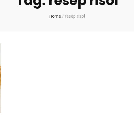
Tag:
resep risol
Home
/
resep risol