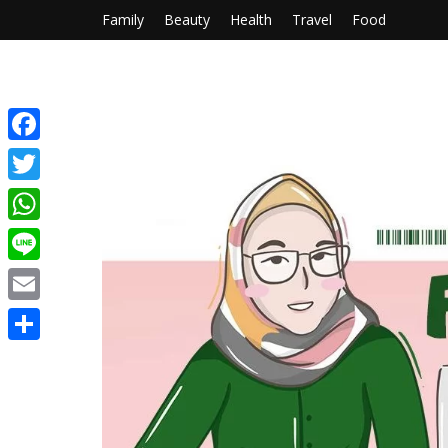
Family
Beauty
Health
Travel
Food
Facebook
Twitter
WhatsApp
Line
Email
Share