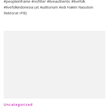
#peopleinframe #nofilter #liveauthentic #livefolk
#livefolkindonesia (at Auditorium Andi Hakim Nasution
Rektorat IPB)
Uncategorized