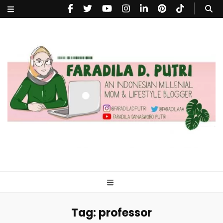
faradiladputri.com
Indonesian Millennial Mom and Lifestyle Blogger
Tag:
professor