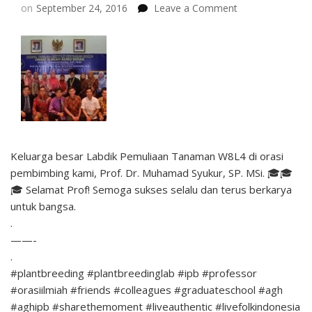
on
on
September 24, 2016
Leave a Comment
Keluarga besar Labdik Pemuliaan Tanaman W8L4 di orasi
pembimbing kami, Prof. Dr. Muhamad Syukur, SP. MSi. 🎓🎓
🎓 Selamat Prof! Semoga sukses selalu dan terus berkarya
untuk bangsa.
.
——-
.
#plantbreeding #plantbreedinglab #ipb #professor
#orasiilmiah #friends #colleagues #graduateschool #agh
#aghipb #sharethemoment #liveauthentic #livefolkindonesia