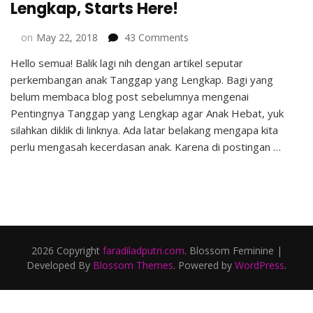
Lengkap, Starts Here!
on
on
May 22, 2018
43 Comments
Perkembangan
Hello semua! Balik lagi nih dengan artikel seputar
Anak
perkembangan anak Tanggap yang Lengkap. Bagi yang
Tanggap
yang
belum membaca blog post sebelumnya mengenai
Lengkap,
Pentingnya Tanggap yang Lengkap agar Anak Hebat, yuk
Starts
silahkan diklik di linknya. Ada latar belakang mengapa kita
Here!
perlu mengasah kecerdasan anak. Karena di postingan …
2026 Copyright
faradiladputri.com
.
Blossom Feminine |
Developed By
Blossom Themes
. Powered by
WordPress
.