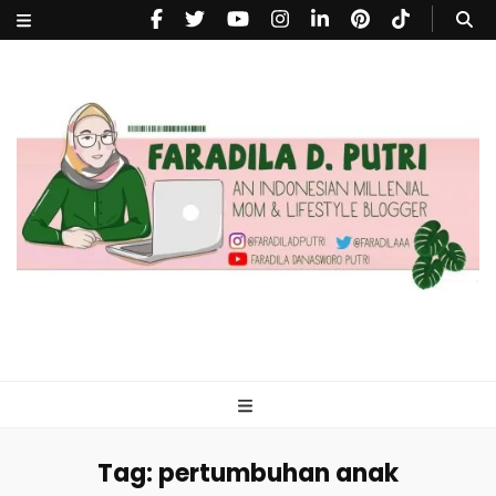
faradiladputri.com
Indonesian Millennial Mom and Lifestyle Blogger
Tag:
pertumbuhan anak