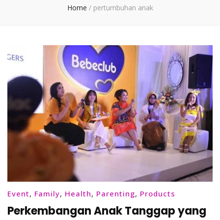
Home
/
pertumbuhan anak
Event
,
Family
,
Health
,
Parenting
,
Products
Perkembangan Anak Tanggap yang