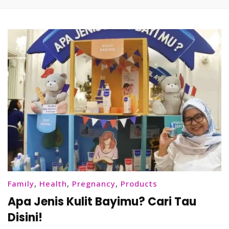
Family
,
Health
,
Pregnancy
,
Products
Apa Jenis Kulit Bayimu? Cari Tau
Disini!