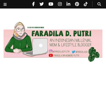
faradiladputri.com
Indonesian Millennial Mom and Lifestyle Blogger