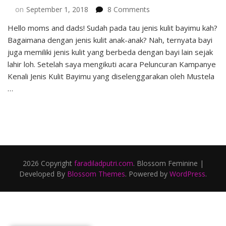
on
on
September 1, 2018
8 Comments
Apa
Hello moms and dads! Sudah pada tau jenis kulit bayimu kah?
Jenis
Bagaimana dengan jenis kulit anak-anak? Nah, ternyata bayi
Kulit
Bayimu?
juga memiliki jenis kulit yang berbeda dengan bayi lain sejak
Cari
lahir loh. Setelah saya mengikuti acara Peluncuran Kampanye
Tau
Kenali Jenis Kulit Bayimu yang diselenggarakan oleh Mustela
Disini!
…
2026 Copyright
faradiladputri.com
.
Blossom Feminine |
Developed By
Blossom Themes
. Powered by
WordPress
.