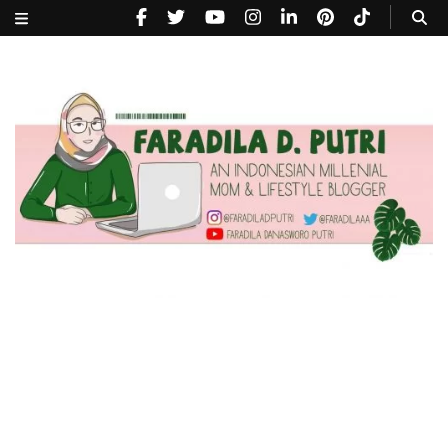
faradiladputri.com
Indonesian Millennial Mom and Lifestyle Blogger