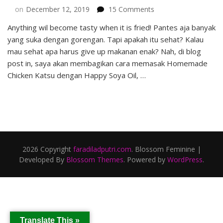
on
on
December 12, 2019
15 Comments
Memasak
Anything wil become tasty when it is fried! Pantes aja banyak
Homemade
yang suka dengan gorengan. Tapi apakah itu sehat? Kalau
Chicken
Katsu
mau sehat apa harus give up makanan enak? Nah, di blog
dengan
post in, saya akan membagikan cara memasak Homemade
Happy
Chicken Katsu dengan Happy Soya Oil, …
Soya
Oil
2026 Copyright
faradiladputri.com
.
Blossom Feminine |
Developed By
Blossom Themes
. Powered by
WordPress
.
Translate This »