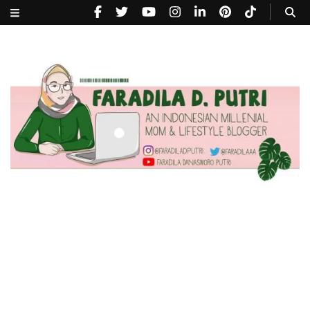
faradiladputri.com
Indonesian Millennial Mom and Lifestyle Blogger