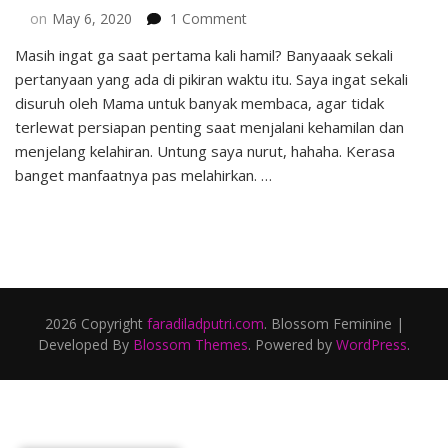
on
on
May 6, 2020
1 Comment
Persiapan
Masih ingat ga saat pertama kali hamil? Banyaaak sekali
Penting
pertanyaan yang ada di pikiran waktu itu. Saya ingat sekali
Saat
Menjalani
disuruh oleh Mama untuk banyak membaca, agar tidak
Kehamilan
terlewat persiapan penting saat menjalani kehamilan dan
menjelang kelahiran. Untung saya nurut, hahaha. Kerasa
banget manfaatnya pas melahirkan. …
2026 Copyright
faradiladputri.com
.
Blossom Feminine |
Developed By
Blossom Themes
. Powered by
WordPress
.