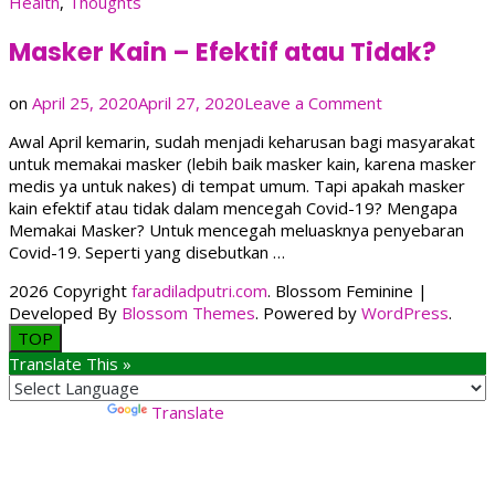
Health
,
Thoughts
Masker Kain – Efektif atau Tidak?
on
on
April 25, 2020
April 27, 2020
Leave a Comment
Masker
Awal April kemarin, sudah menjadi keharusan bagi masyarakat
Kain
untuk memakai masker (lebih baik masker kain, karena masker
–
medis ya untuk nakes) di tempat umum. Tapi apakah masker
Efektif
kain efektif atau tidak dalam mencegah Covid-19? Mengapa
atau
Memakai Masker? Untuk mencegah meluasknya penyebaran
Tidak?
Covid-19. Seperti yang disebutkan …
2026 Copyright
faradiladputri.com
.
Blossom Feminine |
Developed By
Blossom Themes
. Powered by
WordPress
.
TOP
Translate This »
Powered by
Translate