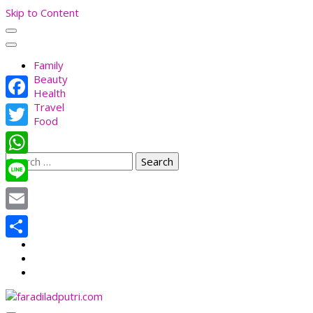
Skip to Content
Family
Beauty
Health
Travel
Facebook
Food
Twitter
Search
WhatsApp
for:
Line
Email
Share