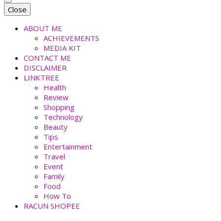
faradiladputri.com
Indonesian Millennial Mom and Lifestyle Blogger
Close
ABOUT ME
ACHIEVEMENTS
MEDIA KIT
CONTACT ME
DISCLAIMER
LINKTREE
Health
Review
Shopping
Technology
Beauty
Tips
Entertainment
Travel
Event
Family
Food
How To
RACUN SHOPEE