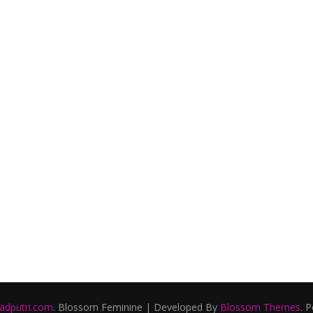
ladputri.com
.
Blossom Feminine | Developed By
Blossom Themes
. 