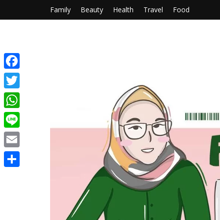
Family
Beauty
Health
Travel
Food
Facebook
Twitter
WhatsApp
Line
Email
Share