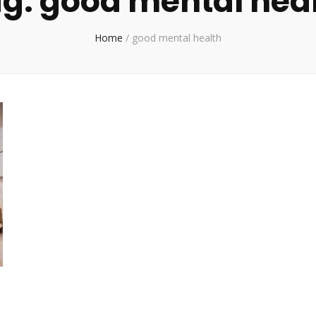
ag:
good mental hea
Home
/
good mental health