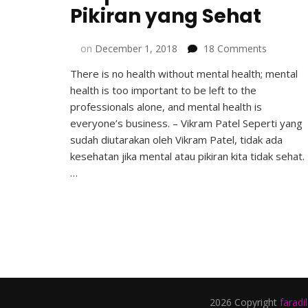
Pikiran yang Sehat
on
on
December 1, 2018
18 Comments
5
There is no health without mental health; mental
Tips
health is too important to be left to the
untuk
Memiliki
professionals alone, and mental health is
Pikiran
everyone’s business. – Vikram Patel Seperti yang
yang
sudah diutarakan oleh Vikram Patel, tidak ada
Sehat
kesehatan jika mental atau pikiran kita tidak sehat.
…
2026 Copyright
faradi