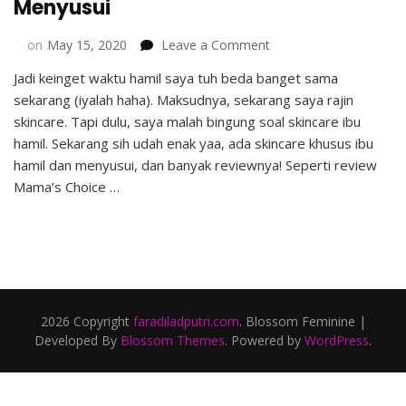
Menyusui
on
on
May 15, 2020
Leave a Comment
Review
Jadi keinget waktu hamil saya tuh beda banget sama
Mama’s
sekarang (iyalah haha). Maksudnya, sekarang saya rajin
Choice
Face
skincare. Tapi dulu, saya malah bingung soal skincare ibu
Moisturizer
hamil. Sekarang sih udah enak yaa, ada skincare khusus ibu
–
hamil dan menyusui, dan banyak reviewnya! Seperti review
Skincare
Mama’s Choice …
Ibu
Hamil
dan
Menyusui
2026 Copyright
faradiladputri.com
.
Blossom Feminine |
Developed By
Blossom Themes
. Powered by
WordPress
.