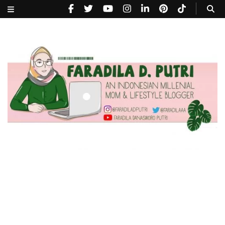
faradiladputri.com
Indonesian Millennial Mom and Lifestyle Blogger