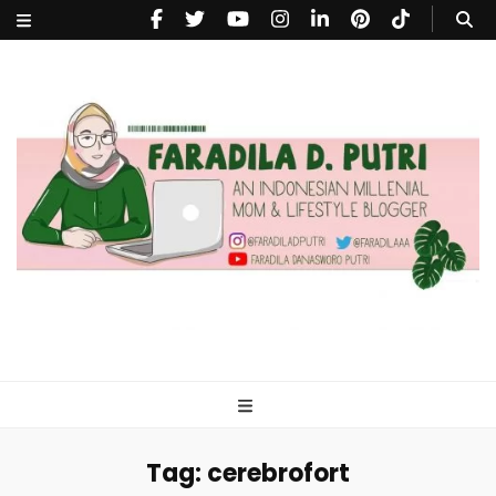
faradiladputri.com
Indonesian Millennial Mom and Lifestyle Blogger
Tag:
cerebrofort