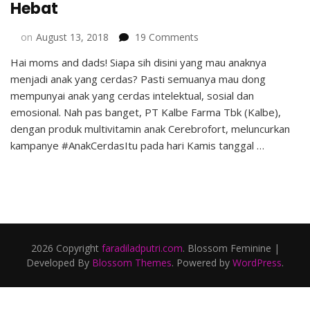
Hebat
on
on
August 13, 2018
19 Comments
Cara
Hai moms and dads! Siapa sih disini yang mau anaknya
Mencetak
menjadi anak yang cerdas? Pasti semuanya mau dong
Anak
Cerdas
mempunyai anak yang cerdas intelektual, sosial dan
yang
emosional. Nah pas banget, PT Kalbe Farma Tbk (Kalbe),
Hebat
dengan produk multivitamin anak Cerebrofort, meluncurkan
kampanye #AnakCerdasItu pada hari Kamis tanggal …
2026 Copyright
faradiladputri.com
.
Blossom Feminine |
Developed By
Blossom Themes
. Powered by
WordPress
.