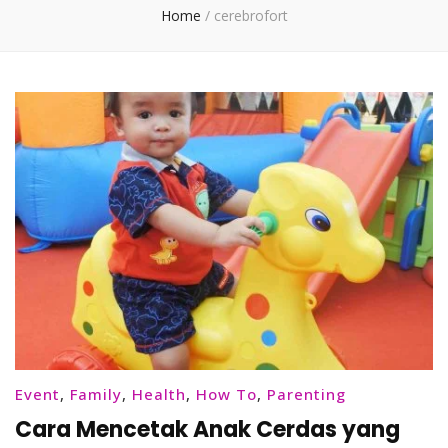
Home
/
cerebrofort
Event
,
Family
,
Health
,
How To
,
Parenting
Cara Mencetak Anak Cerdas yang