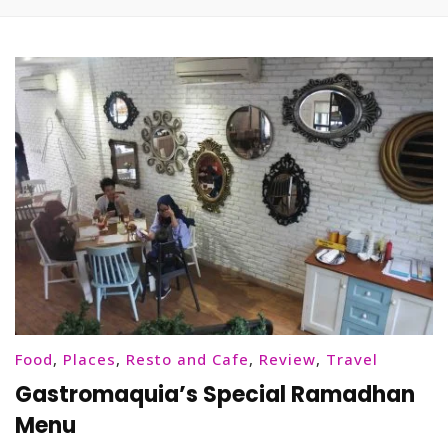
Food
,
Places
,
Resto and Cafe
,
Review
,
Travel
Gastromaquia’s Special Ramadhan
Menu