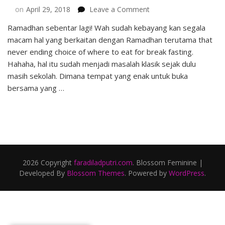
on
on
April 29, 2018
Leave a Comment
Gastromaquia’s
Ramadhan sebentar lagi! Wah sudah kebayang kan segala
Special
macam hal yang berkaitan dengan Ramadhan terutama that
Ramadhan
Menu
never ending choice of where to eat for break fasting.
Hahaha, hal itu sudah menjadi masalah klasik sejak dulu
masih sekolah. Dimana tempat yang enak untuk buka
bersama yang …
2026 Copyright
faradiladputri.com
.
Blossom Feminine |
Developed By
Blossom Themes
. Powered by
WordPress
.