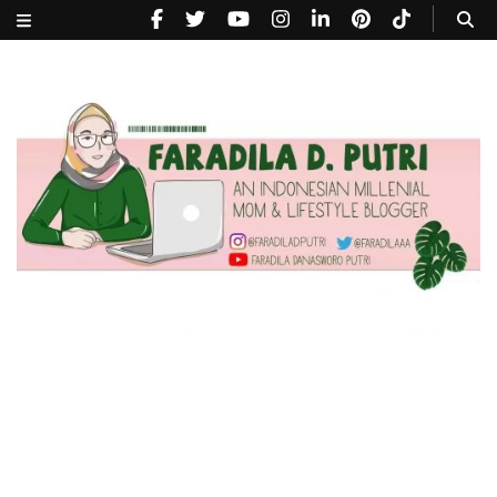
faradiladputri.com
Indonesian Millennial Mom and Lifestyle Blogger