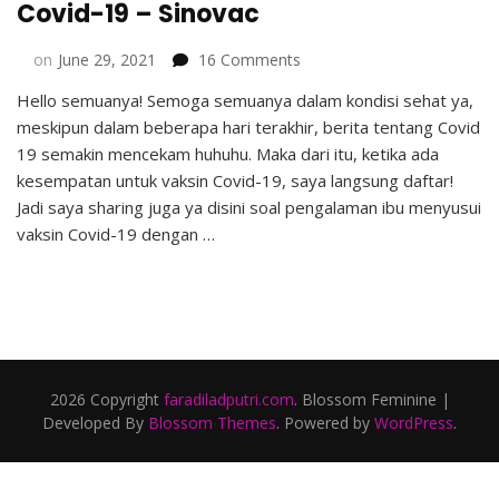
Covid-19 – Sinovac
on
on
June 29, 2021
16 Comments
Pengalaman
Hello semuanya! Semoga semuanya dalam kondisi sehat ya,
Ibu
meskipun dalam beberapa hari terakhir, berita tentang Covid
Menyusui
Vaksin
19 semakin mencekam huhuhu. Maka dari itu, ketika ada
Covid-
kesempatan untuk vaksin Covid-19, saya langsung daftar!
19
Jadi saya sharing juga ya disini soal pengalaman ibu menyusui
–
vaksin Covid-19 dengan …
Sinovac
2026 Copyright
faradiladputri.com
.
Blossom Feminine |
Developed By
Blossom Themes
. Powered by
WordPress
.