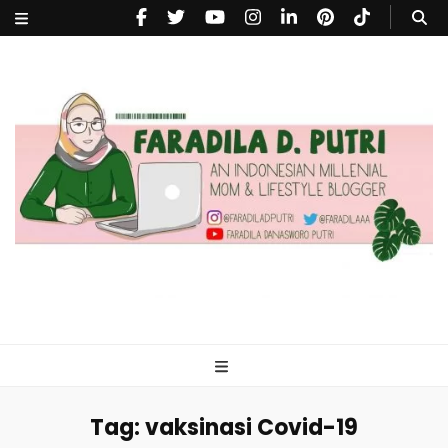
faradiladputri.com
Indonesian Millennial Mom and Lifestyle Blogger
Tag:
vaksinasi Covid-19