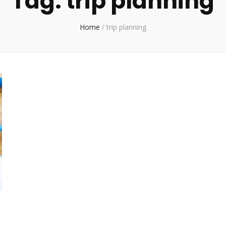
Tag:
trip planning
Home
/
trip planning