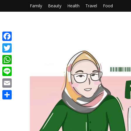
Family
Beauty
Health
Travel
Food
Facebook
Twitter
WhatsApp
Line
Email
Share