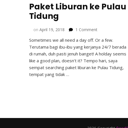
Paket Liburan ke Pulau
Tidung
on
on
April 19, 2018
1 Comment
Cara
Sometimes we all need a day off. Or a few.
Mudah
Terutama bagi ibu-ibu yang kerjanya 24/7 berada
Mencari
Paket
di rumah, duh pasti jenuh banget! A holday seems
Liburan
like a good plan, doesn’t it? Tempo hari, saya
ke
sempat searching paket liburan ke Pulau Tidung,
Pulau
tempat yang tidak …
Tidung