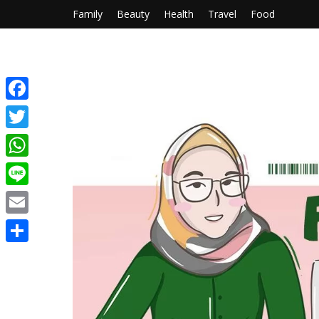
Family
Beauty
Health
Travel
Food
Facebook
Twitter
WhatsApp
Line
Email
Share