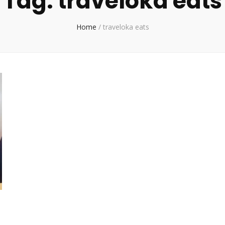
Tag:
traveloka eats
Home
/
traveloka eats