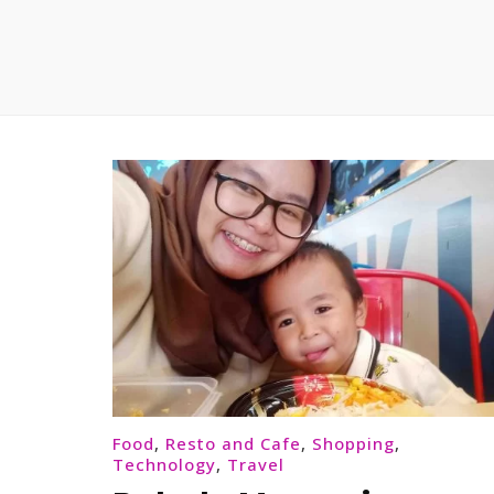
Food
,
Resto and Cafe
,
Shopping
,
Technology
,
Travel