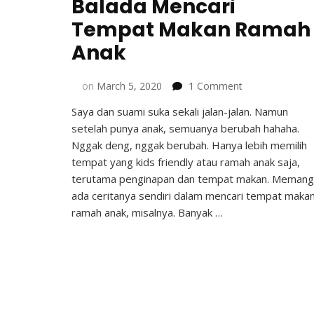
Balada Mencari
Tempat Makan Ramah
Anak
on
on
March 5, 2020
1 Comment
Balada
Saya dan suami suka sekali jalan-jalan. Namun
Mencari
setelah punya anak, semuanya berubah hahaha.
Tempat
Makan
Nggak deng, nggak berubah. Hanya lebih memilih
Ramah
tempat yang kids friendly atau ramah anak saja,
Anak
terutama penginapan dan tempat makan. Memang
ada ceritanya sendiri dalam mencari tempat maka
ramah anak, misalnya. Banyak …