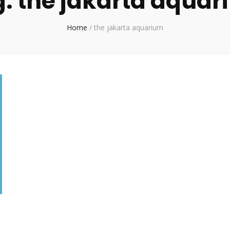
g:
the jakarta aqua
Home
/
the jakarta aquarium