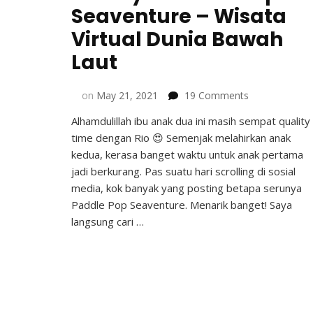
Seaventure – Wisata
Virtual Dunia Bawah
Laut
on
on
May 21, 2021
19 Comments
Serunya
Alhamdulillah ibu anak dua ini masih sempat quality
Paddle
time dengan Rio 😍 Semenjak melahirkan anak
Pop
Seaventure
kedua, kerasa banget waktu untuk anak pertama
–
jadi berkurang. Pas suatu hari scrolling di sosial
Wisata
media, kok banyak yang posting betapa serunya
Virtual
Paddle Pop Seaventure. Menarik banget! Saya
Dunia
langsung cari …
Bawah
Laut