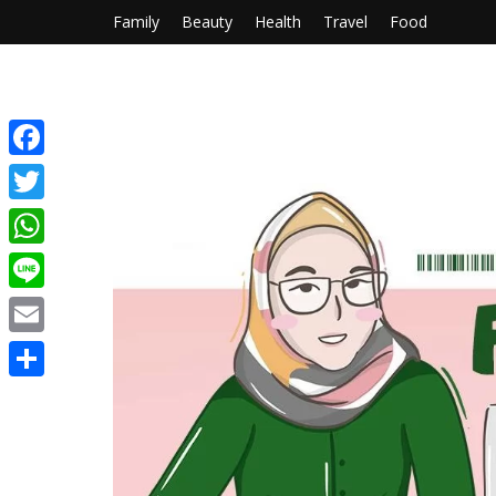
Family
Beauty
Health
Travel
Food
Facebook
Twitter
WhatsApp
Line
Email
Share