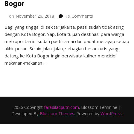
Bogor
on
on
November 26, 2018
19 Comments
5
Bagi yang tinggal di sekitar Jakarta, pasti sudah tidak asing
Tempat
dengan Kota Bogor. Yap, kota tujuan destinasi para warga
Makan
Murah
metropolitan ini sudah pasti ramai dan padat merayap setiap
Meriah
akhir pekan. Selain jalan-jalan, sebagian besar turis yang
di
datang ke Kota Bogor ingin berwisata kuliner mencicipi
Bogor
makanan-makanan …
2026 Copyright
faradiladputri.com
.
Blossom Feminine |
Developed By
Blossom Themes
. Powered by
WordPress
.