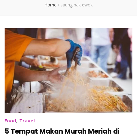
Home
/
saung pak ewok
Food
,
Travel
5 Tempat Makan Murah Meriah di