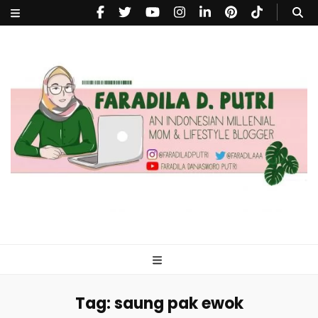
faradiladputri.com
Indonesian Millennial Mom and Lifestyle Blogger
Tag:
saung pak ewok