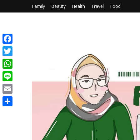
Family
Beauty
Health
Travel
Food
Facebook
Twitter
WhatsApp
Line
Email
Share