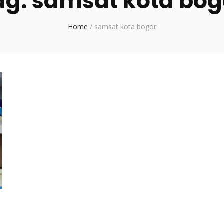
ag:
samsat kota bog
Home
/
samsat kota bogor