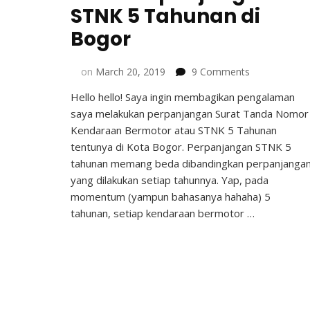
STNK 5 Tahunan di
Bogor
on
on
March 20, 2019
9 Comments
Cara
Hello hello! Saya ingin membagikan pengalaman
Perpanjanga
saya melakukan perpanjangan Surat Tanda Nomor
STNK
5
Kendaraan Bermotor atau STNK 5 Tahunan
Tahunan
tentunya di Kota Bogor. Perpanjangan STNK 5
di
tahunan memang beda dibandingkan perpanjanga
Bogor
yang dilakukan setiap tahunnya. Yap, pada
momentum (yampun bahasanya hahaha) 5
tahunan, setiap kendaraan bermotor …