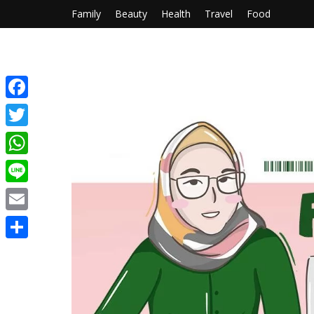
Family
Beauty
Health
Travel
Food
Facebook
Twitter
WhatsApp
Line
Email
Share