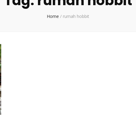
Tag:
rumah hobbit
Home
/
rumah hobbit