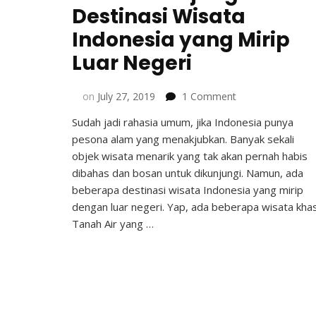
Destinasi Wisata
Indonesia yang Mirip
Luar Negeri
on
on
July 27, 2019
1 Comment
Yuk
Sudah jadi rahasia umum, jika Indonesia punya
Berkunjung
pesona alam yang menakjubkan. Banyak sekali
ke
6
objek wisata menarik yang tak akan pernah habis
Destinasi
dibahas dan bosan untuk dikunjungi. Namun, ada
Wisata
beberapa destinasi wisata Indonesia yang mirip
Indonesia
dengan luar negeri. Yap, ada beberapa wisata kha
yang
Tanah Air yang …
Mirip
Luar
Negeri