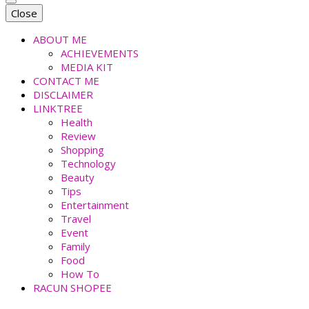
faradiladputri.com
Indonesian Millennial Mom and Lifestyle Blogger
Close
ABOUT ME
ACHIEVEMENTS
MEDIA KIT
CONTACT ME
DISCLAIMER
LINKTREE
Health
Review
Shopping
Technology
Beauty
Tips
Entertainment
Travel
Event
Family
Food
How To
RACUN SHOPEE