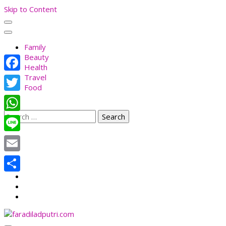
Skip to Content
Family
Beauty
Health
Travel
Facebook
Food
Twitter
Search
WhatsApp
for:
Line
Email
Share