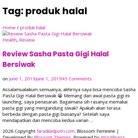
Tag:
produk halal
Home
/
produk halal
Health
,
Review
Review Sasha Pasta Gigi Halal
Bersiwak
on
on
June 1, 2019
June 1, 2019
45 Comments
Review
Assalamualaikum semuanya, akhirnya saya bisa mencoba Sasha
Sasha
Pasta Gigi Halal Bersiwak 😀 Memang dari awal pasta gigi ini
Pasta
launching, saya penasaran. Bagaimana sih rasanya memakai
Gigi
pasta gigi yang mengandung siwak? Apakah akan terasa
Halal
berbeda dengan pasta gigi biasanya? Setelah saya
Bersiwak
mendapatkan dan mencoba kedua varian …
2026 Copyright
faradiladputri.com
.
Blossom Feminine |
Developed By
Blossom Themes
. Powered by
WordPress
.