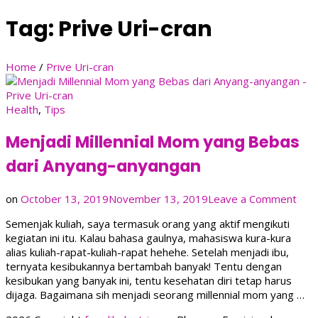
Tag:
Prive Uri-cran
Home
/
Prive Uri-cran
Health
,
Tips
Menjadi Millennial Mom yang Bebas
dari Anyang-anyangan
on
on
October 13, 2019
November 13, 2019
Leave a Comment
Menj
Semenjak kuliah, saya termasuk orang yang aktif mengikuti
Mille
kegiatan ini itu. Kalau bahasa gaulnya, mahasiswa kura-kura
Mo
alias kuliah-rapat-kuliah-rapat hehehe. Setelah menjadi ibu,
yan
ternyata kesibukannya bertambah banyak! Tentu dengan
Beb
kesibukan yang banyak ini, tentu kesehatan diri tetap harus
dari
dijaga. Bagaimana sih menjadi seorang millennial mom yang …
Any
any