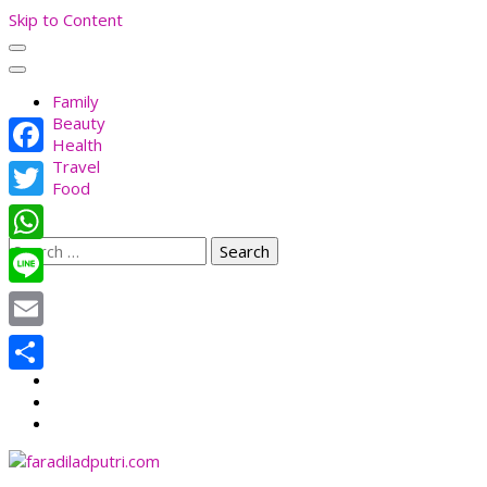
Skip to Content
Family
Beauty
Health
Travel
Facebook
Food
Twitter
Search
WhatsApp
for:
Line
Email
Share