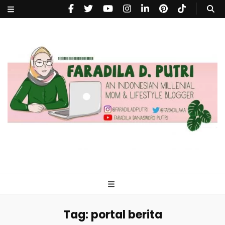
faradiladputri.com
Indonesian Millennial Mom and Lifestyle Blogger
Tag:
portal berita