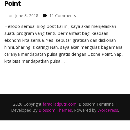
Point
on
on
June 8, 2018
11 Comments
Dapat
Hellooo semua! Blog post kali ini, saya akan menjelaskan
Pulsa
suatu program yang tentu bermanfaat bagi keadaan
Gratis
dengan
ekonomi kita semua. Yes, seputar gratisan dan diskonan
Uzone
hihihi. Sharing is caring! Nah, saya akan mengulas bagaimana
Point
caranya mendapatan pulsa gratis dengan Uzone Point. Yap,
kita bisa mendapatkan pulsa …
2026 Copyright
faradiladputri.com
.
Blossom Feminine |
Developed By
Blossom Themes
. Powered by
WordPress
.