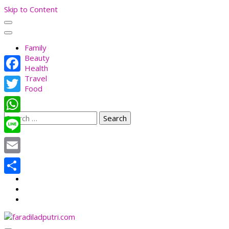
Skip to Content
Family
Beauty
Health
Travel
Facebook
Food
Twitter
Search
WhatsApp
for:
Line
Email
Share