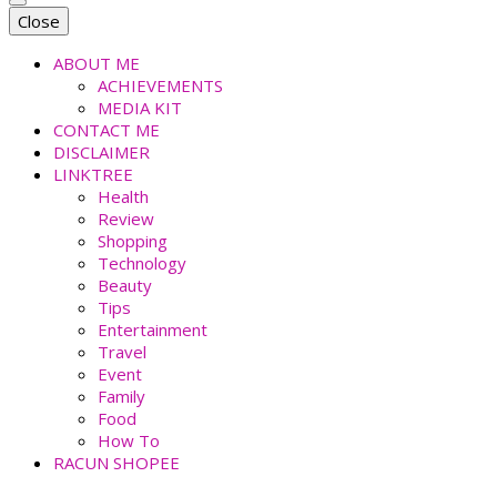
faradiladputri.com
Indonesian Millennial Mom and Lifestyle Blogger
Close
ABOUT ME
ACHIEVEMENTS
MEDIA KIT
CONTACT ME
DISCLAIMER
LINKTREE
Health
Review
Shopping
Technology
Beauty
Tips
Entertainment
Travel
Event
Family
Food
How To
RACUN SHOPEE