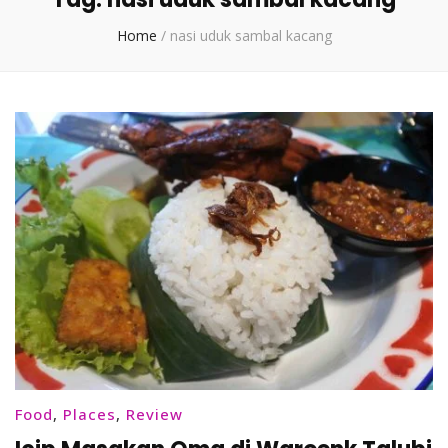
Home
/
nasi uduk sambal kacang
Food
,
Places
,
Review