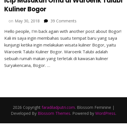
Icip Masakan Oma di Waroenk Talubi
Kuliner Bogor
on
on
May 30, 2018
39 Comments
Icip
Hello people, I’m back again with another post about Bogor!
Masakan
Kali ini saya ingin membahas suatu tempat baru yang saya
Oma
di
kunjungi ketika ingin melakukan wisata kuliner Bogor, yaitu
Waroenk
Waroenk Talubi Kuliner Bogor. Waroenk Talubi adalah
Talubi
sebuah rumah makan yang terletak di kawasan kuliner
Kuliner
Suryakencana, Bogor. …
Bogor
2026 Copyright
faradiladputri.com
.
Blossom Feminine |
Developed By
Blossom Themes
. Powered by
WordPress
.