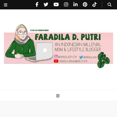
faradiladputri.com
Indonesian Millennial Mom and Lifestyle Blogger