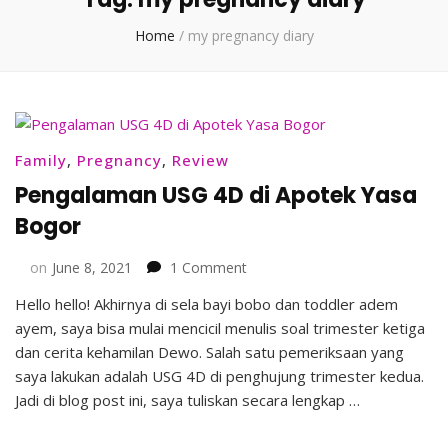
Home
/
my pregnancy diary
Family
,
Pregnancy
,
Review
Pengalaman USG 4D di Apotek Yasa
Bogor
on
on
June 8, 2021
1 Comment
Pengalaman
Hello hello! Akhirnya di sela bayi bobo dan toddler adem
USG
ayem, saya bisa mulai mencicil menulis soal trimester ketiga
4D
di
dan cerita kehamilan Dewo. Salah satu pemeriksaan yang
Apotek
saya lakukan adalah USG 4D di penghujung trimester kedua.
Yasa
Jadi di blog post ini, saya tuliskan secara lengkap …
Bogor