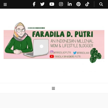
faradiladputri.com
Indonesian Millennial Mom and Lifestyle Blogger