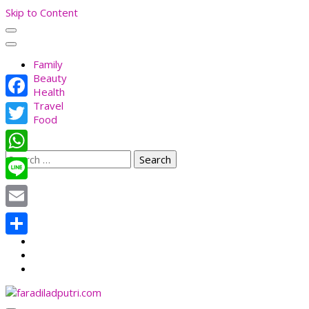
Skip to Content
Family
Beauty
Health
Travel
Facebook
Food
Twitter
Search
WhatsApp
for:
Line
Email
Share