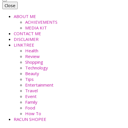
faradiladputri.com
Indonesian Millennial Mom and Lifestyle Blogger
Close
ABOUT ME
ACHIEVEMENTS
MEDIA KIT
CONTACT ME
DISCLAIMER
LINKTREE
Health
Review
Shopping
Technology
Beauty
Tips
Entertainment
Travel
Event
Family
Food
How To
RACUN SHOPEE