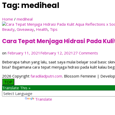
Tag:
mediheal
Home
/
mediheal
Beauty
,
Giveaway
,
Health
,
Tips
Cara Tepat Menjaga Hidrasi Pada Kuli
on
on
February 11, 2021
February 12, 2021
27 Comments
Cara
Beberapa tahun yang lalu, saat saya mulai belajar soal basic skinc
Tepat
bisa? Bagaimana cara tepat menjaga hidrasi pada kulit kalau begi
Menjaga
Hidrasi
2026 Copyright
faradiladputri.com
.
Blossom Feminine | Develo
Pada
TOP
Kulit
Translate This »
Powered by
Translate