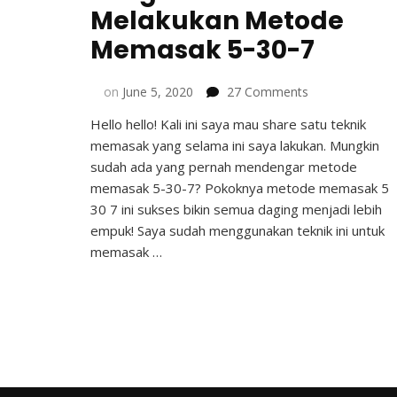
Melakukan Metode
Memasak 5-30-7
on
on
June 5, 2020
27 Comments
Pengalaman
Hello hello! Kali ini saya mau share satu teknik
&
memasak yang selama ini saya lakukan. Mungkin
Cara
Melakukan
sudah ada yang pernah mendengar metode
Metode
memasak 5-30-7? Pokoknya metode memasak 5
Memasak
30 7 ini sukses bikin semua daging menjadi lebih
5-
empuk! Saya sudah menggunakan teknik ini untuk
30-
memasak …
7