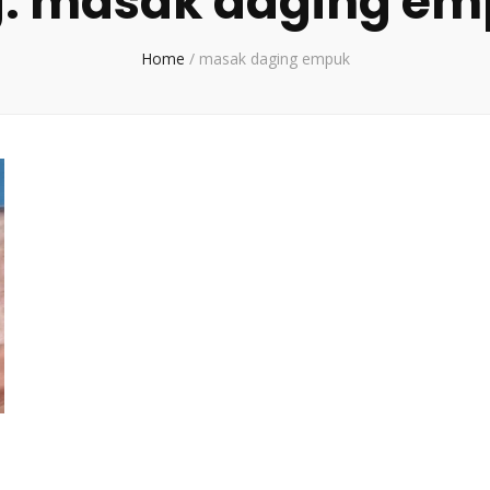
:
masak daging em
Home
/
masak daging empuk