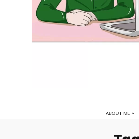
faradiladputri.com
Indonesian Millennial Mom and Lifestyle Blogger
ABOUT ME