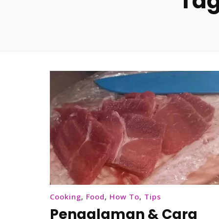
Tag
Cooking
,
Food
,
How To
,
Tips
Pengalaman & Cara