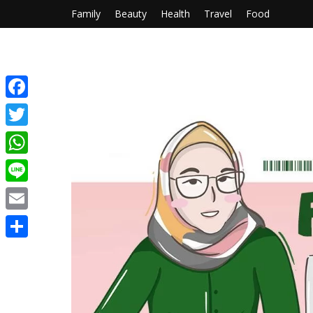
Family
Beauty
Health
Travel
Food
Facebook
Twitter
WhatsApp
Line
Email
Share