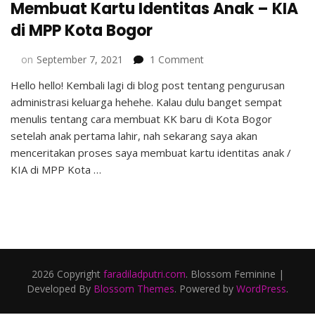
Membuat Kartu Identitas Anak – KIA
di MPP Kota Bogor
on
on
September 7, 2021
1 Comment
Membuat
Hello hello! Kembali lagi di blog post tentang pengurusan
Kartu
administrasi keluarga hehehe. Kalau dulu banget sempat
Identitas
Anak
menulis tentang cara membuat KK baru di Kota Bogor
–
setelah anak pertama lahir, nah sekarang saya akan
KIA
menceritakan proses saya membuat kartu identitas anak /
di
KIA di MPP Kota …
MPP
Kota
Bogor
2026 Copyright
faradiladputri.com
.
Blossom Feminine |
Developed By
Blossom Themes
. Powered by
WordPress
.