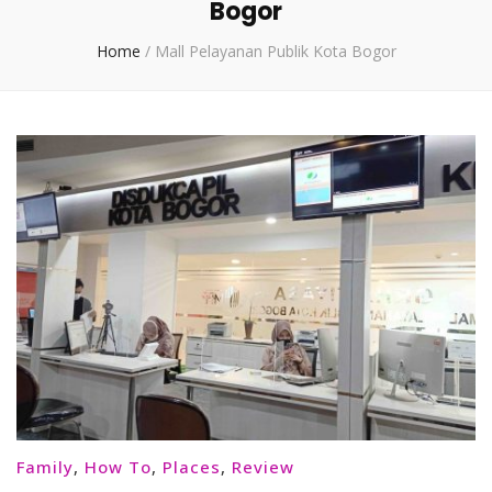
Bogor
Home
/
Mall Pelayanan Publik Kota Bogor
Family
,
How To
,
Places
,
Review