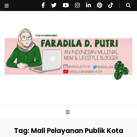
faradiladputri.com
Indonesian Millennial Mom and Lifestyle Blogger
Tag:
Mall Pelayanan Publik Kota