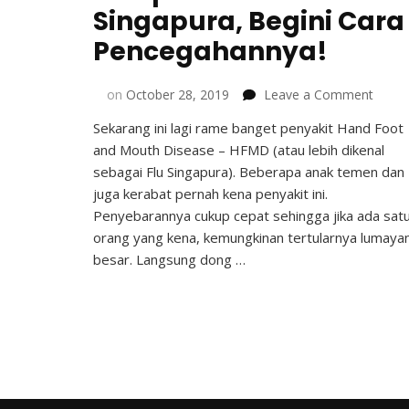
Singapura, Begini Cara
Pencegahannya!
on
on
October 28, 2019
Leave a Comment
Wasp
Sekarang ini lagi rame banget penyakit Hand Foot
Flu
and Mouth Disease – HFMD (atau lebih dikenal
Singa
Begini
sebagai Flu Singapura). Beberapa anak temen dan
Cara
juga kerabat pernah kena penyakit ini.
Pence
Penyebarannya cukup cepat sehingga jika ada sat
orang yang kena, kemungkinan tertularnya lumaya
besar. Langsung dong …