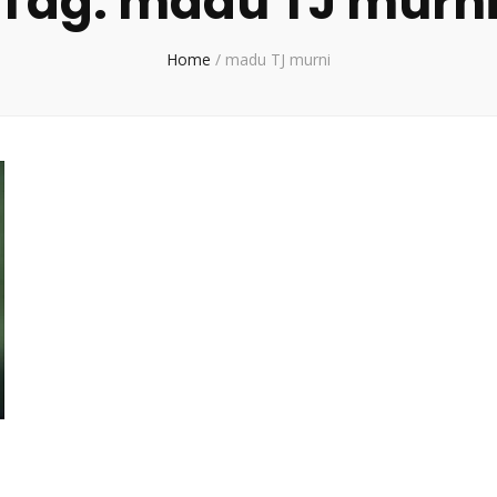
Tag:
madu TJ murn
Home
/
madu TJ murni