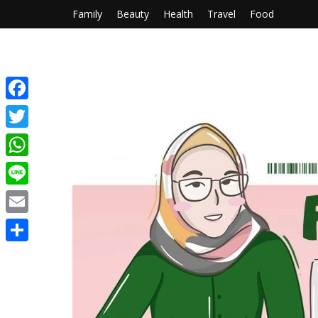
Family
Beauty
Health
Travel
Food
Facebook
Twitter
WhatsApp
Line
Email
Share