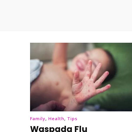
Family
,
Health
,
Tips
Waspada Flu