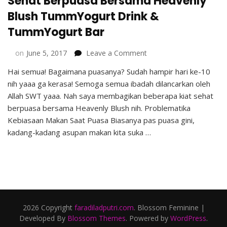
Sehat Berpuasa Bersama Heavenly
Blush TummYogurt Drink &
TummYogurt Bar
on
on
June 5, 2017
Leave a Comment
Sehat
Hai semua! Bagaimana puasanya? Sudah hampir hari ke-10
Berpuasa
nih yaaa ga kerasa! Semoga semua ibadah dilancarkan oleh
Bersama
Heavenly
Allah SWT yaaa. Nah saya membagikan beberapa kiat sehat
Blush TummYogurt
berpuasa bersama Heavenly Blush nih. Problematika
Drink
Kebiasaan Makan Saat Puasa Biasanya pas puasa gini,
&
kadang-kadang asupan makan kita suka …
TummYogurt
Bar
2026 Copyright
faradiladputri.com
.
Blossom Feminine |
Developed By
Blossom Themes
. Powered by
WordPress
.