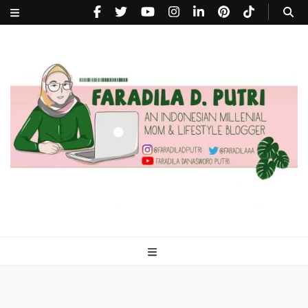
faradiladputri.com
Indonesian Millennial Mom and Lifestyle Blogger