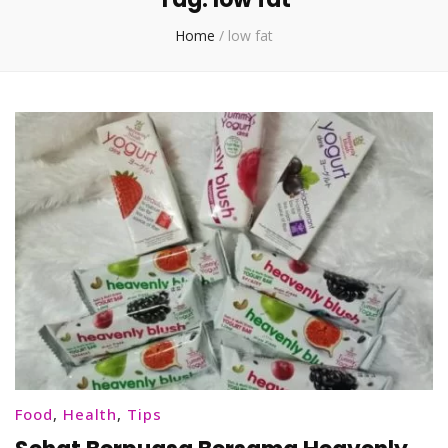
Home
/
low fat
Food
,
Health
,
Tips