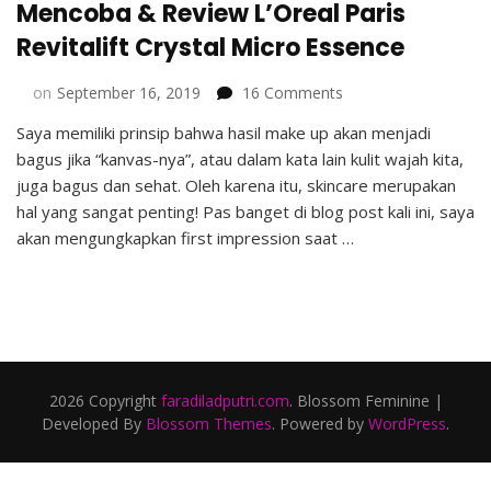
Mencoba & Review L’Oreal Paris
Revitalift Crystal Micro Essence
on
on
September 16, 2019
16 Comments
Mencoba
Saya memiliki prinsip bahwa hasil make up akan menjadi
&
bagus jika “kanvas-nya”, atau dalam kata lain kulit wajah kita,
Review
L’Oreal
juga bagus dan sehat. Oleh karena itu, skincare merupakan
Paris
hal yang sangat penting! Pas banget di blog post kali ini, saya
Revitalift
akan mengungkapkan first impression saat …
Crystal
Micro
Essence
2026 Copyright
faradiladputri.com
.
Blossom Feminine |
Developed By
Blossom Themes
. Powered by
WordPress
.