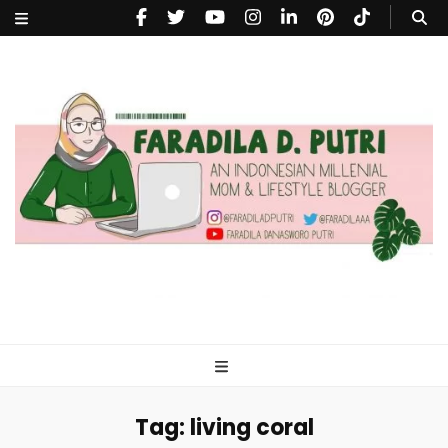
faradiladputri.com
Indonesian Millennial Mom and Lifestyle Blogger
Tag:
living coral