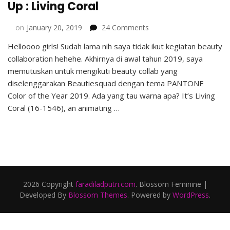
Up : Living Coral
on
on
January 20, 2019
24 Comments
Pantone
Helloooo girls! Sudah lama nih saya tidak ikut kegiatan beauty
Color
collaboration hehehe. Akhirnya di awal tahun 2019, saya
of
the
memutuskan untuk mengikuti beauty collab yang
Year
diselenggarakan Beautiesquad dengan tema PANTONE
2019
Color of the Year 2019. Ada yang tau warna apa? It’s Living
Make
Coral (16-1546), an animating …
Up
:
Living
Coral
2026 Copyright
faradiladputri.com
.
Blossom Feminine |
Developed By
Blossom Themes
. Powered by
WordPress
.