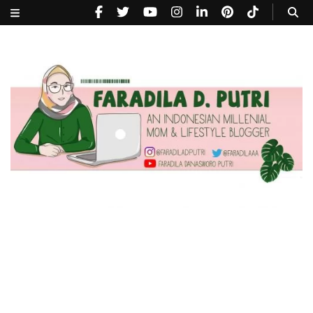
faradiladputri.com
Indonesian Millennial Mom and Lifestyle Blogger