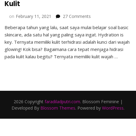
Kulit
on
on
February 11, 2021
27 Comments
Cara
Beberapa tahun yang lalu, saat saya mulai belajar soal basic
Tepat
skincare, ada satu hal yang paling saya ingat. Hydration is
Menjaga
Hidrasi
key. Ternyata memiliki kulit terhidrasi adalah kunci dari wajah
Pada
glowing! Kok bisa? Bagaimana cara tepat menjaga hidrasi
Kulit
pada kulit kalau begitu? Ternyata memiliki kulit wajah …
2026 Copyright
faradiladputri.com
.
Blossom Feminine |
Developed By
Blossom Themes
. Powered by
WordPress
.