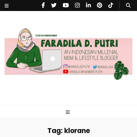
faradiladputri.com
Indonesian Millennial Mom and Lifestyle Blogger
Tag:
klorane