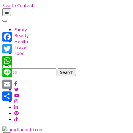
Skip to Content
Family
Beauty
Health
Facebook
Travel
Food
Twitter
WhatsApp
Search
for:
Line
Email
Share