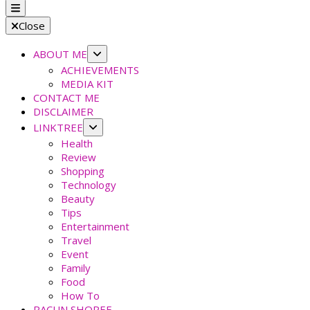
faradiladputri.com
Indonesian Millennial Mom and Lifestyle Blogger
Close
ABOUT ME
ACHIEVEMENTS
MEDIA KIT
CONTACT ME
DISCLAIMER
LINKTREE
Health
Review
Shopping
Technology
Beauty
Tips
Entertainment
Travel
Event
Family
Food
How To
RACUN SHOPEE