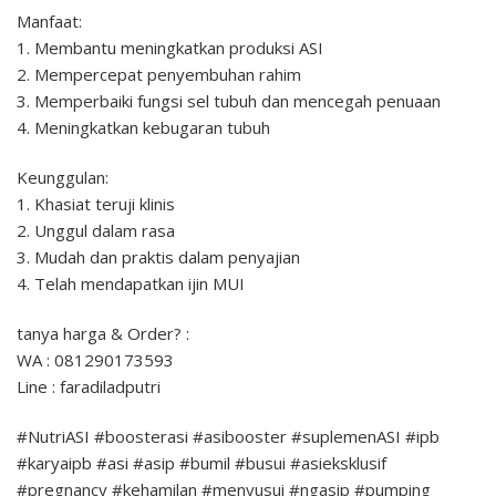
Manfaat:
1. Membantu meningkatkan produksi ASI
2. Mempercepat penyembuhan rahim
3. Memperbaiki fungsi sel tubuh dan mencegah penuaan
4. Meningkatkan kebugaran tubuh
Keunggulan:
1. Khasiat teruji klinis
2. Unggul dalam rasa
3. Mudah dan praktis dalam penyajian
4. Telah mendapatkan ijin MUI
tanya harga & Order? :
WA : 081290173593
Line : faradiladputri
#NutriASI #boosterasi #asibooster #suplemenASI #ipb
#karyaipb #asi #asip #bumil #busui #asieksklusif
#pregnancy #kehamilan #menyusui #ngasip #pumping