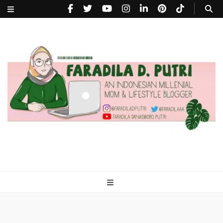
faradiladputri.com
Indonesian Millennial Mom and Lifestyle Blogger