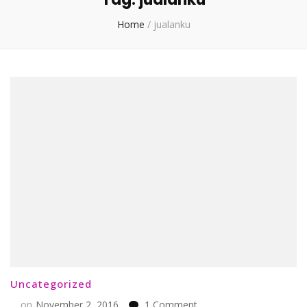
Home
/
jualanku
Uncategorized
on
on
November 2, 2016
1 Comment