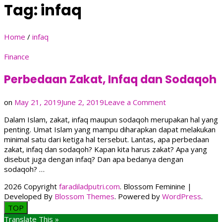
Tag:
infaq
Home
/
infaq
Finance
Perbedaan Zakat, Infaq dan Sodaqoh
on
on
May 21, 2019
June 2, 2019
Leave a Comment
Perbedaan
Dalam Islam, zakat, infaq maupun sodaqoh merupakan hal yang
Zakat,
penting. Umat Islam yang mampu diharapkan dapat melakukan
Infaq
minimal satu dari ketiga hal tersebut. Lantas, apa perbedaan
dan
zakat, infaq dan sodaqoh? Kapan kita harus zakat? Apa yang
Sodaqoh
disebut juga dengan infaq? Dan apa bedanya dengan
sodaqoh? …
2026 Copyright
faradiladputri.com
.
Blossom Feminine |
Developed By
Blossom Themes
. Powered by
WordPress
.
TOP
Translate This »