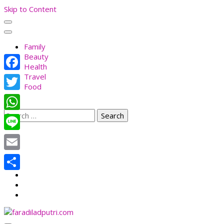
Skip to Content
Family
Beauty
Health
Travel
Facebook
Food
Twitter
Search
WhatsApp
for:
Line
Email
Share