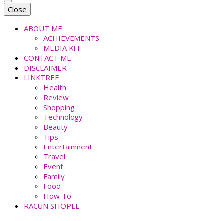
faradiladputri.com
Indonesian Millennial Mom and Lifestyle Blogger
Close
ABOUT ME
ACHIEVEMENTS
MEDIA KIT
CONTACT ME
DISCLAIMER
LINKTREE
Health
Review
Shopping
Technology
Beauty
Tips
Entertainment
Travel
Event
Family
Food
How To
RACUN SHOPEE