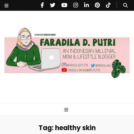
faradiladputri.com
Indonesian Millennial Mom and Lifestyle Blogger
Tag:
healthy skin